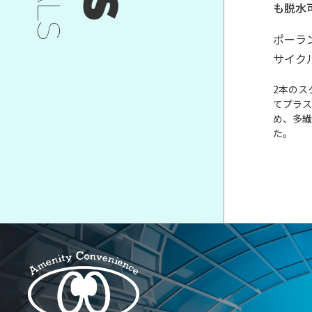
も脱水
ポーラ
サイク
2本のス
てプラス
め、多繊
た。