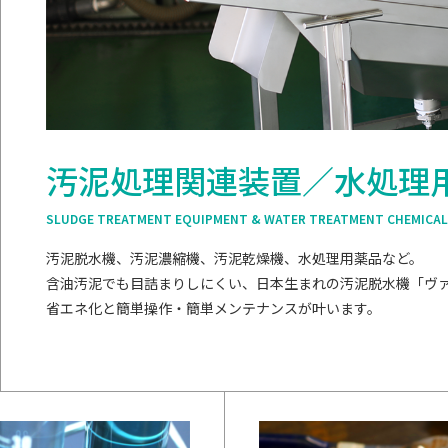
汚泥処理関連装置／水処理
SLUDGE TREATMENT EQUIPMENT & WATER TREATMENT CHEMICA
汚泥脱水機、汚泥濃縮機、汚泥乾燥機、水処理用薬品など。
含油汚泥でも目詰まりしにくい、日本生まれの汚泥脱水機「ヴ
省エネ化と簡単操作・簡単メンテナンスが叶います。