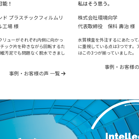
可能！
私はそう思う。
ンド プラスチックフィルムリ
株式会社環境向学
ル工場 様
代表取締役 保科 壽治 様
クリューがそれぞれ内側に向かっ
水質検査を外注するにあたって
チック片を砕きながら回転するた
に重視している点は3つです。
維汚泥でも問題なく脱水できまし
はこの3つが揃っていました。
事例・お客様の
事例・お客様の声 一覧
Intell