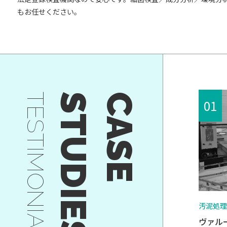
もお任せください。
TESTIMONIALS
C
A
S
E
S
T
U
D
I
E
S
汚泥処理
ヴァル