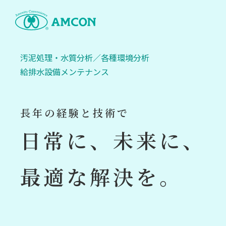
Skip
to
the
content
汚泥処理・水質分析／各種環境分析
給排水設備メンテナンス
長年の経験と技術で
日常に、未来に、
最適な解決を。