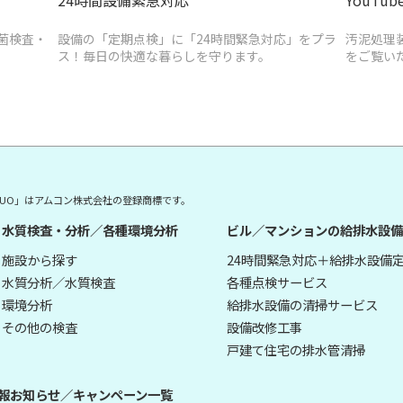
菌検査・
設備の「定期点検」に「24時間緊急対応」をプラ
汚泥処理
ス！毎日の快適な暮らしを守ります。
をご覧い
E DUO」はアムコン株式会社の登録商標です。
水質検査・分析／各種環境分析
ビル／マンションの給排水設備
施設から探す
24時間緊急対応＋給排水設備
水質分析／水質検査
各種点検サービス
環境分析
給排水設備の清掃サービス
その他の検査
設備改修工事
戸建て住宅の排水管清掃
報
お知らせ／キャンペーン一覧