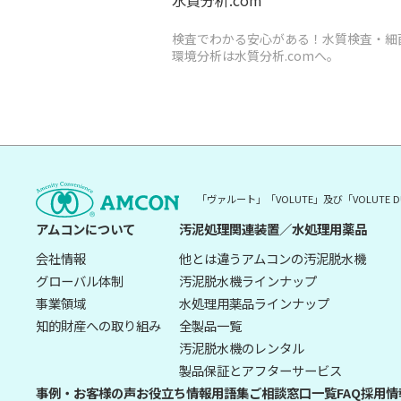
検査でわかる安心がある！水質検査・細
環境分析は水質分析.comへ。
「ヴァルート」「VOLUTE」及び「VOLUT
アムコンについて
汚泥処理関連装置／水処理用薬品
会社情報
他とは違うアムコンの汚泥脱水機
グローバル体制
汚泥脱水機ラインナップ
事業領域
水処理用薬品ラインナップ
知的財産への取り組み
全製品一覧
汚泥脱水機のレンタル
製品保証とアフターサービス
事例・お客様の声
お役立ち情報
用語集
ご相談窓口一覧
FAQ
採用情