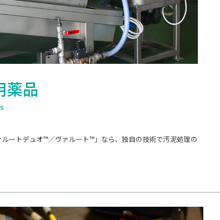
用薬品
LS
ァルートデュオ™／ヴァルート™」なら、独自の技術で汚泥処理の