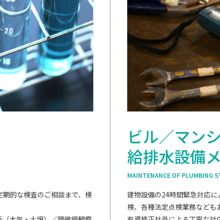
ビル／マン
給排水設備
MAINTENANCE OF PLUMBING S
定期的な検査のご相談まで、検
建物設備の24時間緊急対応
検、各種法定点検業務なども
析（大気・土壌）／顕微鏡観察
有資格正社員による丁寧な対