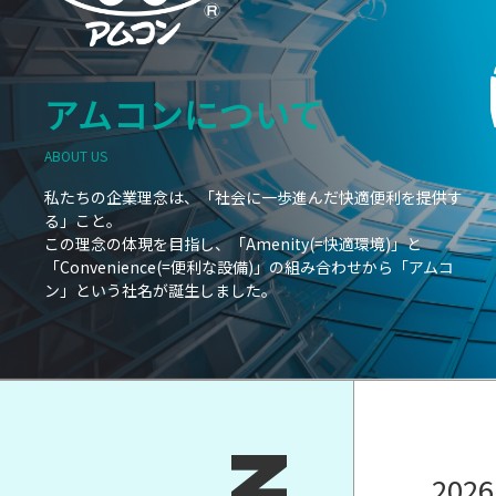
アムコンについて
ABOUT US
私たちの企業理念は、「社会に一歩進んだ快適便利を提供す
る」こと。
この理念の体現を目指し、「Amenity(=快適環境)」と
「Convenience(=便利な設備)」の組み合わせから「アムコ
ン」という社名が誕生しました。
2026