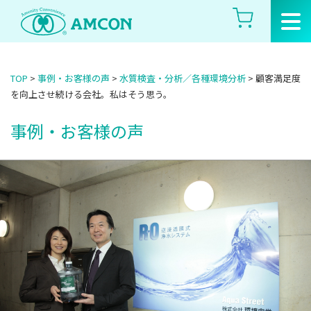
Skip
to
the
content
TOP
>
事例・お客様の声
>
水質検査・分析／各種環境分析
>
顧客満足度
を向上させ続ける会社。私はそう思う。
事例・お客様の声