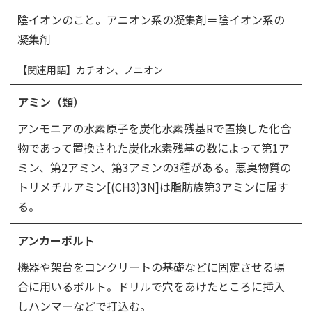
陰イオンのこと。アニオン系の凝集剤＝陰イオン系の
凝集剤
【関連用語】カチオン、ノニオン
アミン（類）
アンモニアの水素原子を炭化水素残基Rで置換した化合
物であって置換された炭化水素残基の数によって第1ア
ミン、第2アミン、第3アミンの3種がある。悪臭物質の
トリメチルアミン[(CH3)3N]は脂肪族第3アミンに属す
る。
アンカーボルト
機器や架台をコンクリートの基礎などに固定させる場
合に用いるボルト。ドリルで穴をあけたところに挿入
しハンマーなどで打込む。