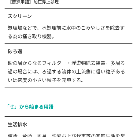
【関連用語】加圧浮上処理
スクリーン
処理場などで、水処理前に水中のごみやしさを除去す
る為の掻き取り機器。
砂ろ過
砂の層からなるフィルター・浮遊物除去装置。多層ろ
過の場合には、ろ過する流体の上流側に粗い粒子ある
いは密度の小さい粒子を充填する。
「せ」から始まる用語
生活排水
便所、台所、風呂、洗濯および炊事等の家庭生活を営