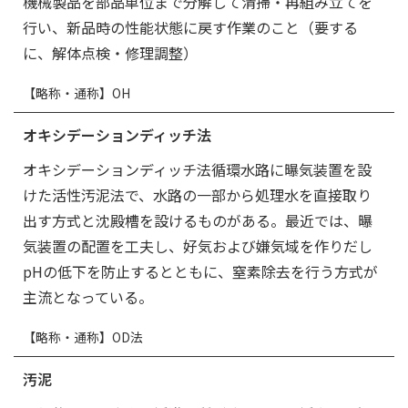
機械製品を部品単位まで分解して清掃・再組み立てを
行い、新品時の性能状態に戻す作業のこと（要する
に、解体点検・修理調整）
【略称・通称】OH
オキシデーションディッチ法
オキシデーションディッチ法循環水路に曝気装置を設
けた活性汚泥法で、水路の一部から処理水を直接取り
出す方式と沈殿槽を設けるものがある。最近では、曝
気装置の配置を工夫し、好気および嫌気域を作りだし
pHの低下を防止するとともに、窒素除去を行う方式が
主流となっている。
【略称・通称】OD法
汚泥