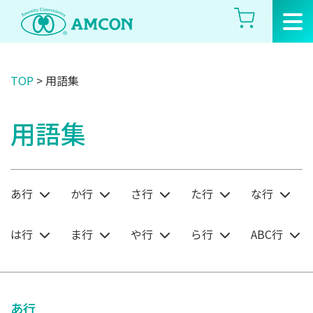
Skip
to
the
content
TOP
>
用語集
用語集
あ行
か行
さ行
た行
な行
は行
ま行
や行
ら行
ABC行
あ行