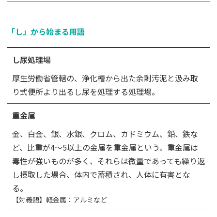
「し」から始まる用語
し尿処理場
厚生労働省管轄の、浄化槽から出た余剰汚泥と汲み取
り式便所より出るし尿を処理する処理場。
重金属
金、白金、銀、水銀、クロム、カドミウム、鉛、鉄な
ど、比重が4～5以上の金属を重金属という。重金属は
毒性が強いものが多く、それらは微量であっても繰り返
し摂取した場合、体内で蓄積され、人体に有害とな
る。
【対義語】軽金属：アルミなど