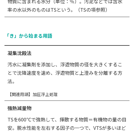
物質に含まれる水分（単位：％）。汚泥などでは含水
率の水以外のものはTSという。（TSの項参照）
「き」から始まる用語
凝集沈殿法
汚水に凝集剤を添加し、浮遊物質の径を大きくするこ
とで沈降速度を速め、浮遊物質と上澄みを分離する方
法。
【関連用語】加圧浮上処理
強熱減量物
TSを600℃で強熱して、揮散する物質＝有機物の量の目
安。脱水性能を左右する因子の一つで、VTSが多いほど