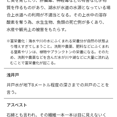
ビ臭を発したり、肝臓毒、神経毒などの有害な化学物
質を作るものがあり、湖水が水道の水源となっている場
合上水道への利用が不適当となる。その上水中の溶存
酸素を奪う為、水生生物、魚類の死亡例が多くあり、
水産や観光上の被害をもたらす。
※富栄養化：海水や川の水にふくまれる栄養分が自然の状態よ
り増えすぎてしまうこと。洗剤や農薬、肥料などにふくまれ
る窒素やリンは、植物やプランクトンの栄養になる。そのた
め、洗剤や農薬などを含んだ水が川や湖などに大量に流れ込
むことで富栄養化が起こる。
浅井戸
井戸水が地下8メートル程度の深さまでの井戸のことを
言う。
アスベスト
石綿とも言われ、その繊維一本一本は目に見えないく