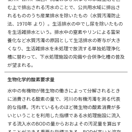
む上で排出される汚水のことで、公共用水域に排出さ
れるもののうち産業排水を除いたもの（水質汚濁防止
法、1970年 より）。生活排水の中でし尿を除いたもの
を生活雑排水という。排水中の窒素やリンによる富栄
養化など水質汚濁の原因として生活排水の寄与が大き
くなり、生活雑排水を未処理で放流する単独処理浄化
槽に替わって、下水処理施設の完備や合併浄化槽の普及
が望まれる。
生物化学的酸素要求量
水中の有機物が微生物の働きによって分解されるとき
に消費される酸素の量で、河川の有機汚濁を測る代表
的な指標。汚れているものほど微生物の酸素消費が多
いということを利用した指標である水処理施設に流入
する流入水のBODの量からおおよその汚泥量を算出す
ることができる重要な指標である。BODが高いと溶存