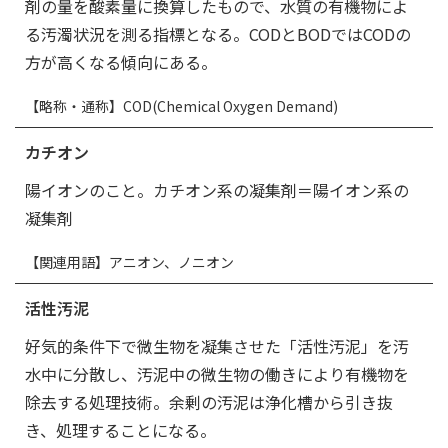
剤の量を酸素量に換算したもので、水質の有機物によ
る汚濁状況を測る指標となる。CODとBODではCODの
方が高くなる傾向にある。
【略称・通称】COD(Chemical Oxygen Demand)
カチオン
陽イオンのこと。カチオン系の凝集剤＝陽イオン系の
凝集剤
【関連用語】アニオン、ノニオン
活性汚泥
好気的条件下で微生物を凝集させた「活性汚泥」を汚
水中に分散し、汚泥中の微生物の働きにより有機物を
除去する処理技術。余剰の汚泥は浄化槽から引き抜
き、処理することになる。