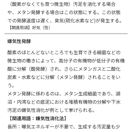
（酸素がなくても育つ微生物）汚泥を消化する場合
や、メタン発酵する場合はこの状態にする。この状態
での発酵速度は遅く、臭気(硫化水素など)が発生する。
【関連用語】好気（性）
嫌気性発酵
酸素のほとんどないところでも生育できる細菌などの
微生物の働きによって、高分子の有機物が低分子の有機
酸に分解（酸発酵）され、さらにメタンガスと二酸化
炭素・水素などに分解（メタン発酵）されることをい
う。
メタン発酵に係わるのは、メタン生成細菌であり、湖
沼・内湾などの底泥における堆積有機物の分解や下水
汚泥の嫌気性消化が例として挙げられる。
【関連用語：嫌気性消化法】
長所：曝気エネルギーが不要で、生成する汚泥量も少