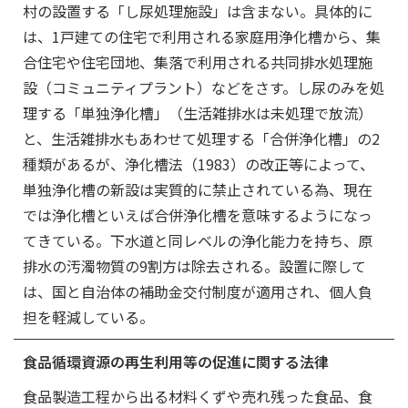
村の設置する「し尿処理施設」は含まない。具体的に
は、1戸建ての住宅で利用される家庭用浄化槽から、集
合住宅や住宅団地、集落で利用される共同排水処理施
設（コミュニティプラント）などをさす。し尿のみを処
理する「単独浄化槽」（生活雑排水は未処理で放流）
と、生活雑排水もあわせて処理する「合併浄化槽」の2
種類があるが、浄化槽法（1983）の改正等によって、
単独浄化槽の新設は実質的に禁止されている為、現在
では浄化槽といえば合併浄化槽を意味するようになっ
てきている。下水道と同レベルの浄化能力を持ち、原
排水の汚濁物質の9割方は除去される。設置に際して
は、国と自治体の補助金交付制度が適用され、個人負
担を軽減している。
食品循環資源の再生利用等の促進に関する法律
食品製造工程から出る材料くずや売れ残った食品、食