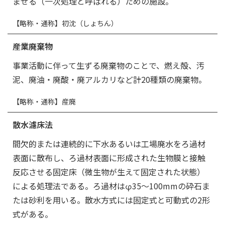
ませる（一次処理と呼ばれる）ための施設。
【略称・通称】初沈（しょちん）
産業廃棄物
事業活動に伴って生ずる廃棄物のことで、燃え殻、汚
泥、廃油・廃酸・廃アルカリなど計20種類の廃棄物。
【略称・通称】産廃
散水濾床法
間欠的または連続的に下水あるいは工場廃水をろ過材
表面に散布し、ろ過材表面に形成された生物膜と接触
反応させる固定床（微生物が生えて固定された状態）
による処理法である。ろ過材はφ35～100mmの砕石ま
たは砂利を用いる。散水方式には固定式と可動式の2形
式がある。