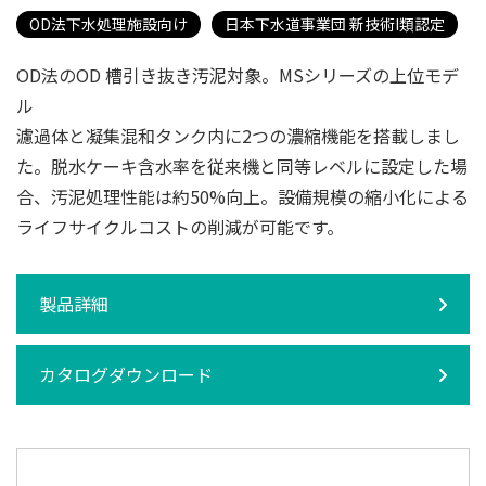
OD法下水処理施設向け
日本下水道事業団 新技術I類認定
OD法のOD 槽引き抜き汚泥対象。MSシリーズの上位モデ
ル
濾過体と凝集混和タンク内に2つの濃縮機能を搭載しまし
た。脱水ケーキ含水率を従来機と同等レベルに設定した場
合、汚泥処理性能は約50%向上。設備規模の縮小化による
ライフサイクルコストの削減が可能です。
製品詳細
カタログダウンロード