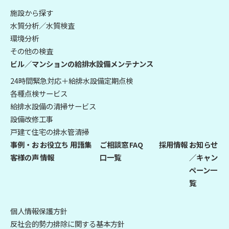
施設から探す
水質分析／水質検査
環境分析
その他の検査
ビル／マンションの給排水設備メンテナンス
24時間緊急対応＋給排水設備定期点検
各種点検サービス
給排水設備の清掃サービス
設備改修工事
戸建て住宅の排水管清掃
事例・お
お役立ち
用語集
ご相談窓
FAQ
採用情報
お知らせ
客様の声
情報
口一覧
／キャン
ペーン一
覧
個人情報保護方針
反社会的勢力排除に関する基本方針