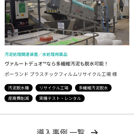
汚泥処理関連装置／水処理用薬品
ヴァルートデュオ™なら多繊維汚泥も脱水可能！
ポーランド プラスチックフィルムリサイクル工場 様
汚泥脱水機
リサイクル工場
多繊維汚泥脱水
産廃費削減
実機テスト・レンタル
導入事例 一覧