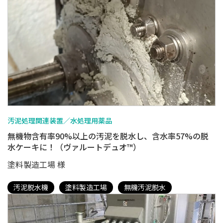
汚泥処理関連装置／水処理用薬品
無機物含有率90%以上の汚泥を脱水し、含水率57%の脱
水ケーキに！（ヴァルートデュオ™）
塗料製造工場 様
汚泥脱水機
塗料製造工場
無機汚泥脱水