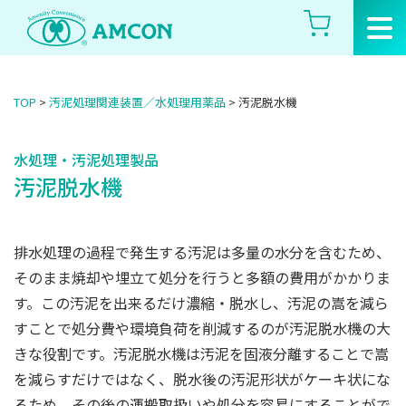
Skip
to
the
content
TOP
>
汚泥処理関連装置／水処理用薬品
>
汚泥脱水機
水処理・汚泥処理製品
汚泥脱水機
排水処理の過程で発生する汚泥は多量の水分を含むため、
そのまま焼却や埋立て処分を行うと多額の費用がかかりま
す。この汚泥を出来るだけ濃縮・脱水し、汚泥の嵩を減ら
すことで処分費や環境負荷を削減するのが汚泥脱水機の大
きな役割です。汚泥脱水機は汚泥を固液分離することで嵩
を減らすだけではなく、脱水後の汚泥形状がケーキ状にな
るため、その後の運搬取扱いや処分を容易にすることがで