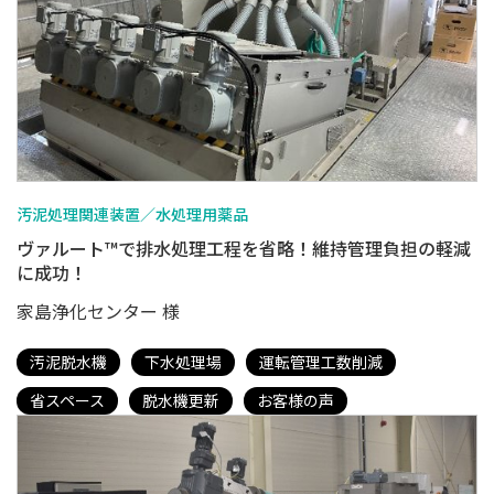
汚泥処理関連装置／水処理用薬品
ヴァルート™で排水処理工程を省略！維持管理負担の軽減
に成功！
家島浄化センター 様
汚泥脱水機
下水処理場
運転管理工数削減
省スペース
脱水機更新
お客様の声