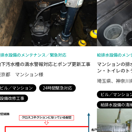
給排水設備のメンテナンス／緊急対応
給排水設備のメン
地下汚水槽の満水警報対応とポンプ更新工事
マンションの排
ン・トイレのト
東京都 マンション様
埼玉県、神奈川
ビル／マンション
24時間緊急対応
ビル／マンショ
設備改修工事
給排水設備の清