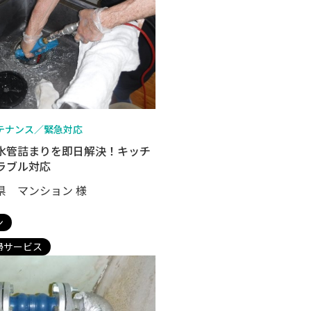
テナンス／緊急対応
水管詰まりを即日解決！キッチ
ラブル対応
県 マンション 様
ン
掃サービス