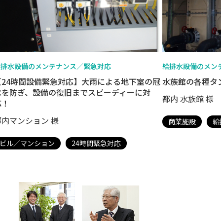
給排水設備のメンテナンス／緊急対応
給排水設備のメン
【24時間設備緊急対応】大雨による地下室の冠
水族館の各種タ
水を防ぎ、設備の復旧までスピーディーに対
都内 水族館 様
応！
都内マンション 様
商業施設
給
ビル／マンション
24時間緊急対応