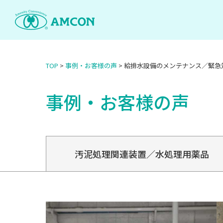
Skip
to
the
content
TOP
>
事例・お客様の声
>
給排水設備のメンテナンス／緊急
事例・お客様の声
汚泥処理関連装置／水処理用薬品