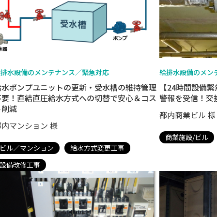
給排水設備のメンテナンス／緊急対応
給排水設備のメン
給水ポンプユニットの更新・受水槽の維持管理
【24時間設備
不要！直結直圧給水方式への切替で安心＆コス
警報を受信！交
ト削減
都内商業ビル 様
都内マンション 様
商業施設/ビル
ビル／マンション
給水方式変更工事
設備改修工事