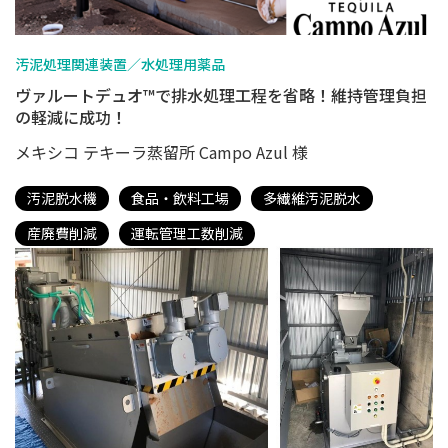
汚泥処理関連装置／水処理用薬品
ヴァルートデュオ™で排水処理工程を省略！維持管理負担
の軽減に成功！
メキシコ テキーラ蒸留所 Campo Azul 様
汚泥脱水機
食品・飲料工場
多繊維汚泥脱水
産廃費削減
運転管理工数削減