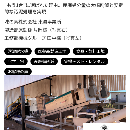
“もう1台”に選ばれた理由。産廃処分量の大幅削減と安定
的な汚泥処理を実現
味の素株式会社 東海事業所
製造部原動係 片岡様（写真右）
工務部機械グループ 田中様（写真左）
汚泥脱水機
医薬品製造工場
食品・飲料工場
化学工場
産廃費削減
実機テスト・レンタル
お客様の声