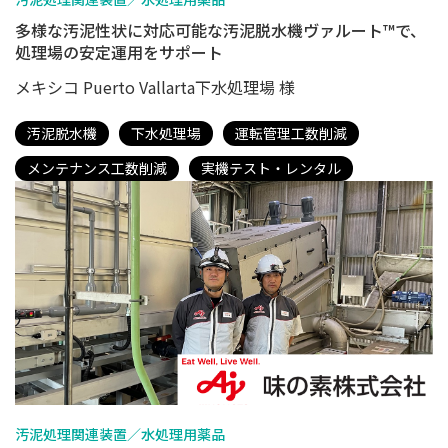
多様な汚泥性状に対応可能な汚泥脱水機ヴァルート™で、
処理場の安定運用をサポート
メキシコ Puerto Vallarta下水処理場 様
汚泥脱水機
下水処理場
運転管理工数削減
メンテナンス工数削減
実機テスト・レンタル
汚泥処理関連装置／水処理用薬品