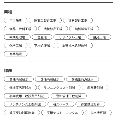
業種
空港施設
医薬品製造工場
塗料製造工場
食品・飲料工場
機械部品工場
飼料製造工場
中間処理場
畜産場
リサイクル工場
繊維工場
化学工場
下水処理場
集落排水処理施設
商業施設
課題
無機汚泥脱水
含油汚泥脱水
多繊維汚泥脱水
低濃度汚泥脱水
ランニングコスト削減
産廃費削減
初期費用・建設費用削減
運転管理工数削減
メンテナンス工数削減
省スペース
作業環境改善
濃度変動対応制御
実機テスト・レンタル
脱水機更新