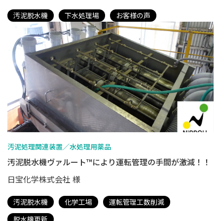
汚泥脱水機
下水処理場
お客様の声
汚泥処理関連装置／水処理用薬品
汚泥脱水機ヴァルート™により運転管理の手間が激減！！
日宝化学株式会社 様
汚泥脱水機
化学工場
運転管理工数削減
脱水機更新