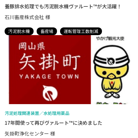
養豚排水処理でも汚泥脱水機ヴァルート™が大活躍！
石川畜産株式会社 様
汚泥脱水機
畜産場
運転管理工数削減
汚泥処理関連装置／水処理用薬品
17年間使って再びヴァルート™に決めました
矢掛町浄化センター 様