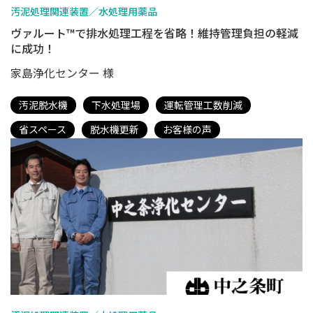
汚泥処理関連装置／水処理用薬品
ヴァルート™で排水処理工程を省略！維持管理負担の軽減
に成功！
家島浄化センター 様
汚泥脱水機
下水処理場
運転管理工数削減
省スペース
脱水機更新
お客様の声