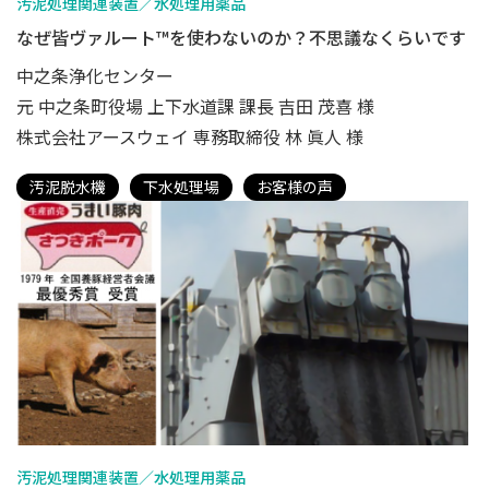
汚泥処理関連装置／水処理用薬品
なぜ皆ヴァルート™を使わないのか？不思議なくらいです
中之条浄化センター
元 中之条町役場 上下水道課 課長 吉田 茂喜 様
株式会社アースウェイ 専務取締役 林 眞人 様
汚泥脱水機
下水処理場
お客様の声
汚泥処理関連装置／水処理用薬品