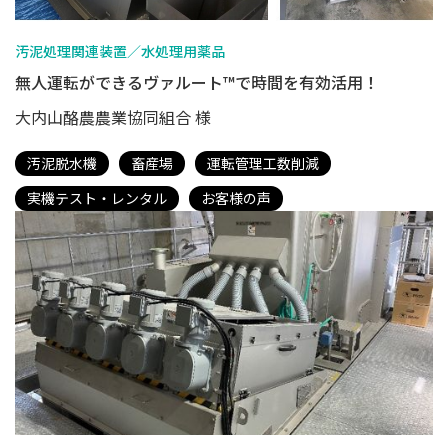
汚泥処理関連装置／水処理用薬品
無人運転ができるヴァルート™で時間を有効活用！
大内山酪農農業協同組合 様
汚泥脱水機
畜産場
運転管理工数削減
実機テスト・レンタル
お客様の声