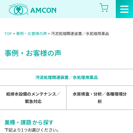
Skip
to
the
content
TOP
>
事例・お客様の声
>
汚泥処理関連装置／水処理用薬品
事例・お客様の声
汚泥処理関連装置／水処理用薬品
給排水設備のメンテナンス／
水質検査・分析／各種環境分
緊急対応
析
業種・課題 から探す
下記より1つお選びください。