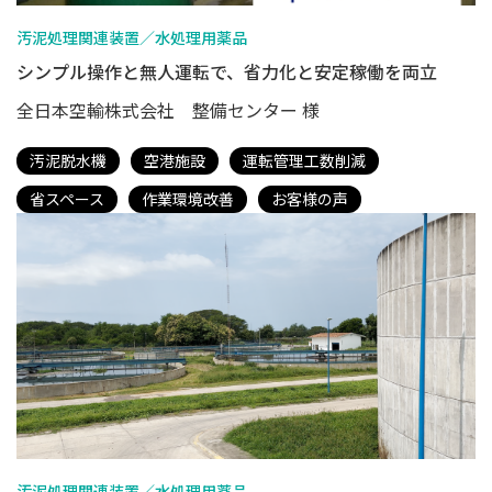
汚泥処理関連装置／水処理用薬品
シンプル操作と無人運転で、省力化と安定稼働を両立
全日本空輸株式会社 整備センター 様
汚泥脱水機
空港施設
運転管理工数削減
省スペース
作業環境改善
お客様の声
汚泥処理関連装置／水処理用薬品