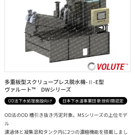
多重板型スクリュープレス脱水機-Ⅱ-E型
ヴァルート™ DWシリーズ
OD法下水処理施設向け
日本下水道事業団 新技術I類認定
OD法のOD 槽引き抜き汚泥対象。MSシリーズの上位モデ
ル
濾過体と凝集混和タンク内に2つの濃縮機能を搭載しまし