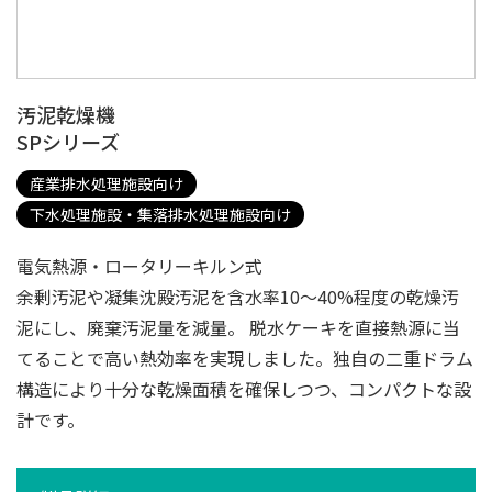
汚泥乾燥機
SPシリーズ
産業排水処理施設向け
下水処理施設・集落排水処理施設向け
電気熱源・ロータリーキルン式
余剰汚泥や凝集沈殿汚泥を含水率10～40%程度の乾燥汚
泥にし、廃棄汚泥量を減量。 脱水ケーキを直接熱源に当
てることで高い熱効率を実現しました。独自の二重ドラム
構造により十分な乾燥面積を確保しつつ、コンパクトな設
計です。