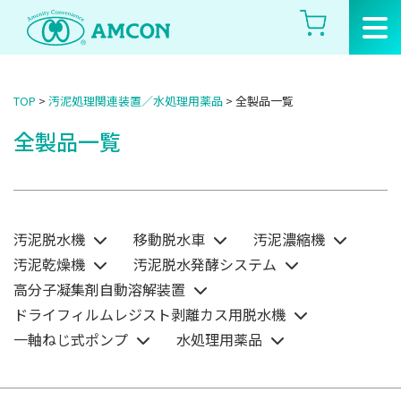
Skip
to
the
content
TOP
>
汚泥処理関連装置／水処理用薬品
>
全製品一覧
全製品一覧
汚泥脱水機
移動脱水車
汚泥濃縮機
汚泥乾燥機
汚泥脱水発酵システム
高分子凝集剤自動溶解装置
ドライフィルムレジスト剥離カス用脱水機
一軸ねじ式ポンプ
水処理用薬品