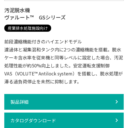
汚泥脱水機
ヴァルート™ GSシリーズ
産業排水処理施設向け
前段濃縮機能付きのハイエンドモデル
濾過体と凝集混和タンク内に2つの濃縮機能を搭載。脱水
ケーキ含水率を従来機と同等レベルに設定した場合、汚泥
処理性能が約50%向上しました。安定運転支援制御
VAS（VOLUTE™ Antilock system）を搭載し、脱水処理が
滞る過負荷停止を未然に抑制します。
製品詳細
カタログダウンロード