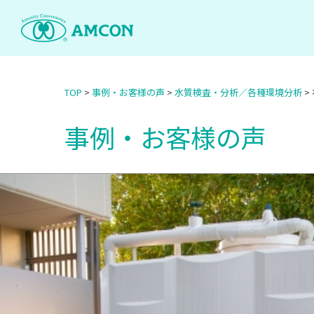
Skip
to
the
content
TOP
>
事例・お客様の声
>
水質検査・分析／各種環境分析
>
事例・お客様の声