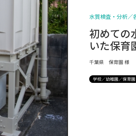
水質検査・分析／
初めての
いた保育
千葉県 保育園 様
学校／幼稚園／保育園