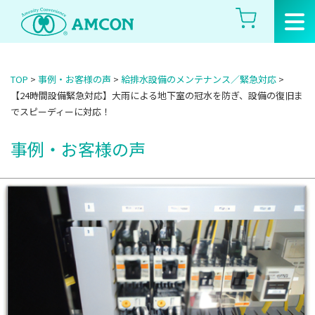
Skip
to
the
content
TOP
>
事例・お客様の声
>
給排水設備のメンテナンス／緊急対応
>
【24時間設備緊急対応】大雨による地下室の冠水を防ぎ、設備の復旧ま
でスピーディーに対応！
事例・お客様の声