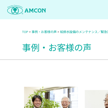
Skip
to
the
content
TOP
>
事例・お客様の声
>
給排水設備のメンテナンス／緊急
事例・お客様の声