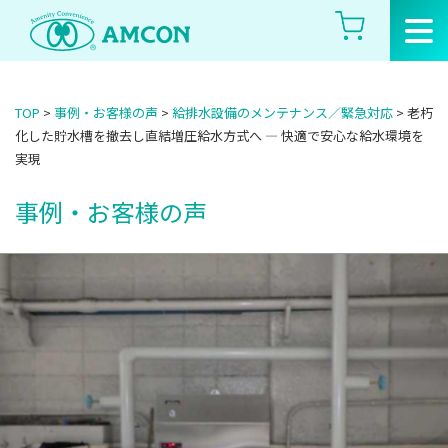
Skip
to
the
content
TOP
>
事例・お客様の声
>
給排水設備のメンテナンス／緊急対応
>
老朽
化した貯水槽を撤去し直結増圧給水方式へ ― 快適で安心な給水環境を
実現
事例・お客様の声