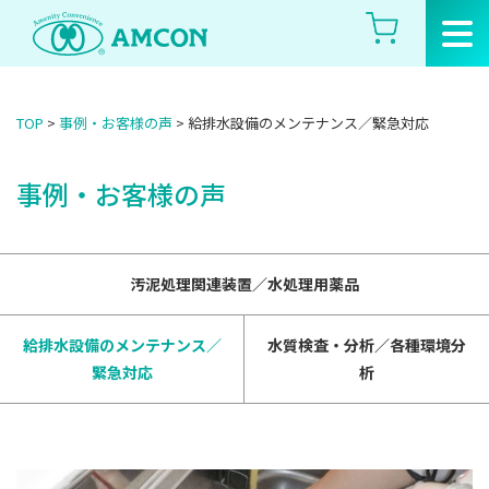
Skip
to
the
content
TOP
>
事例・お客様の声
>
給排水設備のメンテナンス／緊急対応
事例・お客様の声
汚泥処理関連装置／水処理用薬品
給排水設備のメンテナンス／
水質検査・分析／各種環境分
緊急対応
析