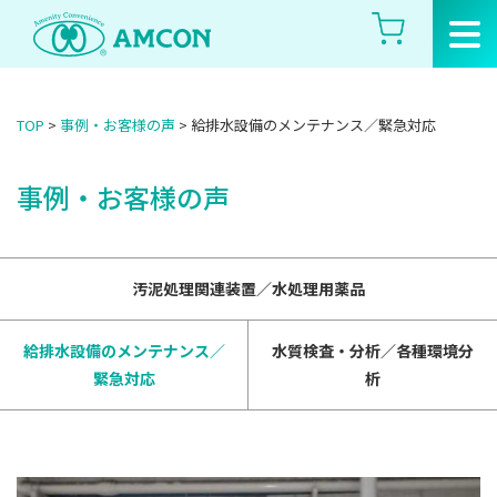
Skip
to
the
content
TOP
>
事例・お客様の声
>
給排水設備のメンテナンス／緊急対応
事例・お客様の声
汚泥処理関連装置／水処理用薬品
給排水設備のメンテナンス／
水質検査・分析／各種環境分
緊急対応
析