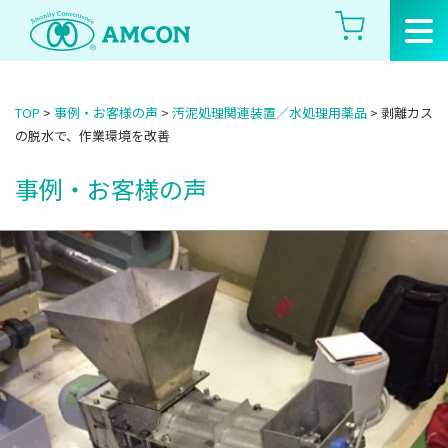
Skip
to
the
content
TOP
>
事例・お客様の声
>
汚泥処理関連装置／水処理用薬品
>
剥離カス
の脱水で、作業環境を改善
事例・お客様の声