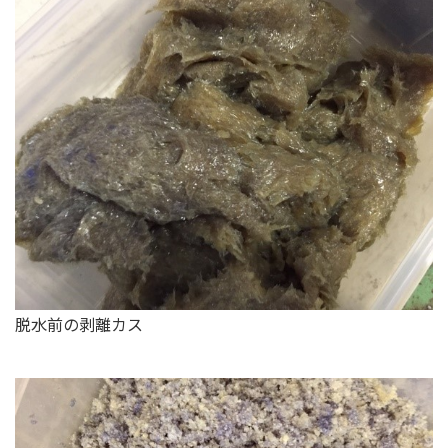
脱水前の剥離カス