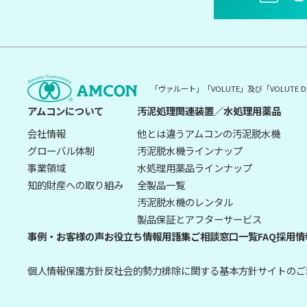
「ヴァルート」「VOLUTE」及び「VOLUT
アムコンについて
汚泥処理関連装置／水処理用薬品
会社情報
他とは違うアムコンの汚泥脱水機
グローバル体制
汚泥脱水機ラインナップ
事業領域
水処理用薬品ラインナップ
知的財産への取り組み
全製品一覧
汚泥脱水機のレンタル
製品保証とアフターサービス
事例・お客様の声
お役立ち情報
用語集
ご相談窓口一覧
FAQ
採用情
個人情報保護方針
反社会的勢力排除に関する基本方針
サイトのご