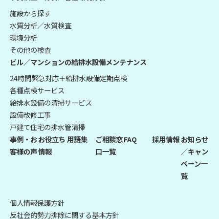
施設から探す
水質分析／水質検査
環境分析
その他の検査
ビル／マンションの給排水設備メンテナンス
24時間緊急対応＋給排水設備定期点検
各種点検サービス
給排水設備の清掃サービス
設備改修工事
戸建て住宅の排水管清掃
事例・お
お役立ち
用語集
ご相談窓
FAQ
採用情報
お知らせ
客様の声
情報
口一覧
／キャン
ペーン一
覧
個人情報保護方針
反社会的勢力排除に関する基本方針