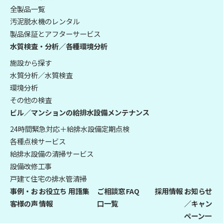
全製品一覧
汚泥脱水機のレンタル
製品保証とアフターサービス
水質検査・分析／各種環境分析
施設から探す
水質分析／水質検査
環境分析
その他の検査
ビル／マンションの給排水設備メンテナンス
24時間緊急対応＋給排水設備定期点検
各種点検サービス
給排水設備の清掃サービス
設備改修工事
戸建て住宅の排水管清掃
事例・お
お役立ち
用語集
ご相談窓
FAQ
採用情報
お知らせ
客様の声
情報
口一覧
／キャン
ペーン一