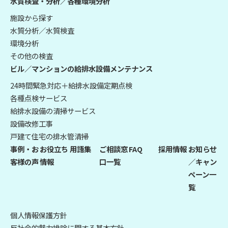
水質検査・分析／各種環境分析
施設から探す
水質分析／水質検査
環境分析
その他の検査
ビル／マンションの給排水設備メンテナンス
24時間緊急対応＋給排水設備定期点検
各種点検サービス
給排水設備の清掃サービス
設備改修工事
戸建て住宅の排水管清掃
事例・お
お役立ち
用語集
ご相談窓
FAQ
採用情報
お知らせ
客様の声
情報
口一覧
／キャン
ペーン一
覧
個人情報保護方針
反社会的勢力排除に関する基本方針