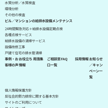
水質分析／水質検査
環境分析
その他の検査
ビル／マンションの給排水設備メンテナンス
24時間緊急対応＋給排水設備定期点検
各種点検サービス
給排水設備の清掃サービス
設備改修工事
戸建て住宅の排水管清掃
事例・お
お役立ち
用語集
ご相談窓
FAQ
採用情報
お知らせ
客様の声
情報
口一覧
／キャン
ペーン一
覧
個人情報保護方針
反社会的勢力排除に関する基本方針
サイトのご利用について