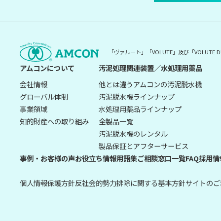
「ヴァルート」「VOLUTE」及び「VOLUT
アムコンについて
汚泥処理関連装置／水処理用薬品
会社情報
他とは違うアムコンの汚泥脱水機
グローバル体制
汚泥脱水機ラインナップ
事業領域
水処理用薬品ラインナップ
知的財産への取り組み
全製品一覧
汚泥脱水機のレンタル
製品保証とアフターサービス
事例・お客様の声
お役立ち情報
用語集
ご相談窓口一覧
FAQ
採用情
個人情報保護方針
反社会的勢力排除に関する基本方針
サイトのご