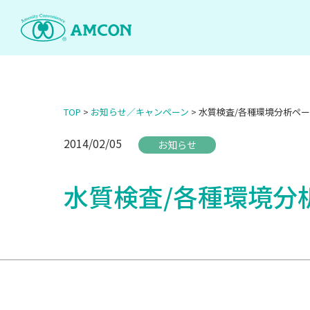
Skip
to
the
content
TOP
>
お知らせ／キャンペーン
>
水質検査/各種環境分析ペー
2014/02/05
お知らせ
水質検査/各種環境分