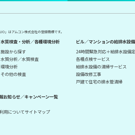
E DUO」はアムコン株式会社の登録商標です。
水質検査・分析／各種環境分析
ビル／マンションの給排水設備
施設から探す
24時間緊急対応＋給排水設備
水質分析／水質検査
各種点検サービス
環境分析
給排水設備の清掃サービス
その他の検査
設備改修工事
戸建て住宅の排水管清掃
報
お知らせ／キャンペーン一覧
利用について
サイトマップ