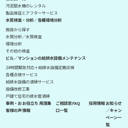
汚泥脱水機のレンタル
製品保証とアフターサービス
水質検査・分析／各種環境分析
施設から探す
水質分析／水質検査
環境分析
その他の検査
ビル／マンションの給排水設備メンテナンス
24時間緊急対応＋給排水設備定期点検
各種点検サービス
給排水設備の清掃サービス
設備改修工事
戸建て住宅の排水管清掃
事例・お
お役立ち
用語集
ご相談窓
FAQ
採用情報
お知らせ
客様の声
情報
口一覧
／キャン
ペーン一
覧