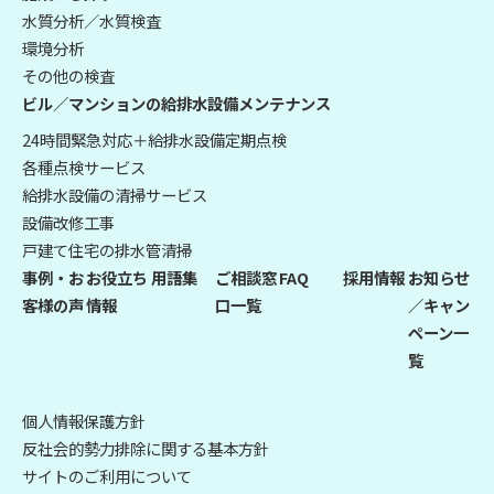
水質分析／水質検査
環境分析
その他の検査
ビル／マンションの給排水設備メンテナンス
24時間緊急対応＋給排水設備定期点検
各種点検サービス
給排水設備の清掃サービス
設備改修工事
戸建て住宅の排水管清掃
事例・お
お役立ち
用語集
ご相談窓
FAQ
採用情報
お知らせ
客様の声
情報
口一覧
／キャン
ペーン一
覧
個人情報保護方針
反社会的勢力排除に関する基本方針
サイトのご利用について