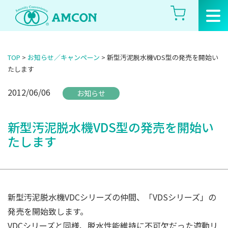
Skip
to
the
content
TOP
>
お知らせ／キャンペーン
>
新型汚泥脱水機VDS型の発売を開始い
たします
2012/06/06
お知らせ
新型汚泥脱水機VDS型の発売を開始い
たします
新型汚泥脱水機VDCシリーズの仲間、「VDSシリーズ」の
発売を開始致します。
VDCシリーズと同様、脱水性能維持に不可欠だった遊動リ