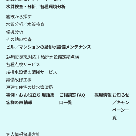
水質検査・分析／各種環境分析
施設から探す
水質分析／水質検査
環境分析
その他の検査
ビル／マンションの給排水設備メンテナンス
24時間緊急対応＋給排水設備定期点検
各種点検サービス
給排水設備の清掃サービス
設備改修工事
戸建て住宅の排水管清掃
事例・お
お役立ち
用語集
ご相談窓
FAQ
採用情報
お知らせ
客様の声
情報
口一覧
／キャン
ペーン一
覧
個人情報保護方針