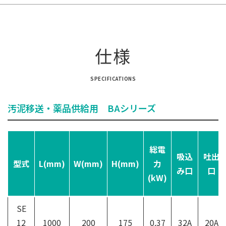
仕様
SPECIFICATIONS
汚泥移送・薬品供給用 BAシリーズ
総電
吸込
吐出
型式
L(mm)
W(mm)
H(mm)
力
み口
口
(kW)
SE
12
1000
200
175
0.37
32A
20A