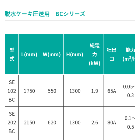
脱水ケーキ圧送用 BCシリーズ
総電
型
吐出
能力
L(mm)
W(mm)
H(mm)
力
3
式
口
(m
/h)
(kW)
SE
0.05～
102
1750
550
1300
1.9
65A
0.3
BC
SE
0.1～
202
2150
620
1300
2.6
80A
0.5
BC