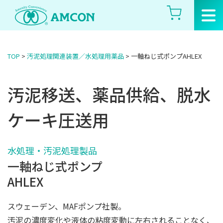
Skip
to
the
content
TOP
>
汚泥処理関連装置／水処理用薬品
>
一軸ねじ式ポンプAHLEX
汚泥移送、薬品供給、脱水
ケーキ圧送用
水処理・汚泥処理製品
一軸ねじ式ポンプ
AHLEX
スウェーデン、MAFポンプ社製。
汚泥の濃度変化や液体の粘度変動に左右されることなく、