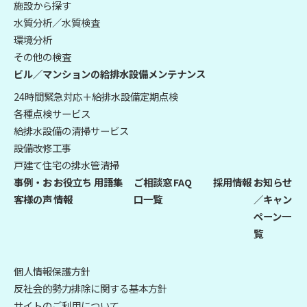
施設から探す
水質分析／水質検査
環境分析
その他の検査
ビル／マンションの給排水設備メンテナンス
24時間緊急対応＋給排水設備定期点検
各種点検サービス
給排水設備の清掃サービス
設備改修工事
戸建て住宅の排水管清掃
事例・お
お役立ち
用語集
ご相談窓
FAQ
採用情報
お知らせ
客様の声
情報
口一覧
／キャン
ペーン一
覧
個人情報保護方針
反社会的勢力排除に関する基本方針
サイトのご利用について