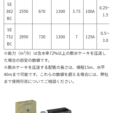
SE
0.25～
382
2550
670
1300
3.75
100A
1.5
BC
SE
0.5～
752
2950
720
1300
7
125A
3.0
BC
3
※能力（m
/h）は含水率72%以上の脱水ケーキを圧送し
た場合の目安の数値です。
※脱水ケーキを圧送する配管の長さは、揚程15m、水平
40mまで可能です。これらの数値を超える場合には、弊社
まで使用可否についてご相談ください。