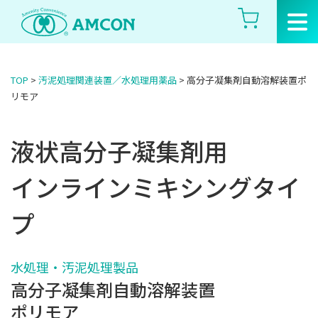
Skip
to
the
content
TOP
>
汚泥処理関連装置／水処理用薬品
>
高分子凝集剤自動溶解装置ポ
リモア
液状高分子凝集剤用
インラインミキシングタイ
プ
水処理・汚泥処理製品
高分子凝集剤自動溶解装置
ポリモア