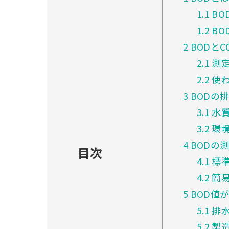
1.1
BO
1.2
BO
2
BODとC
2.1
測
2.2
使わ
3
BODの
3.1
水質
3.2
環境
4
BODの
目次
4.1
標準
4.2
簡易
5
BOD値
5.1
排水
5.2
製造