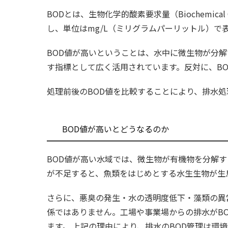
BODとは、生物化学的酸素要求量（Biochemic
し、単位はmg/L（ミリグラムパーリットル）で
BOD値が高いということは、水中に微生物が分
す指標として広く活用されています。反対に、B
処理前後のBOD値を比較することにより、排水
BOD値が高いとどうなるのか
BOD値が高い水域では、微生物が有機物を分解する際
が不足すると、魚類をはじめとする水生生物が生
さらに、悪臭の発生・水の透明度低下・藻類の異
係ではありません。工場や事業場からの排水がB
ます。 上記の理由により、排水のBOD管理は環