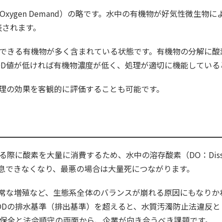
al Oxygen Demand）の略です。水中の有機物が好気性微
表されます。
解できる有機物が多く含まれている状態です。有機物の分解に
OD値が低ければ有機物濃度が低く、処理が適切に機能している
処理の効果を客観的に評価することも可能です。
に酸素を大量に消費するため、水中の溶存酸素（DO：Dissol
息できなくなり、最悪の場合は大量死につながります。
常な増殖など、生態系全体のバランスが崩れる原因にもなりか
ODの排水基準（排出基準）を超えると、水質汚濁防止法違反
境保全と法令順守の両面から、企業が向き合うべき課題です。