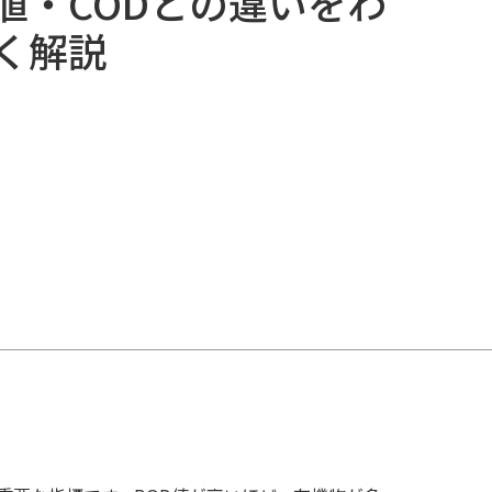
値・CODとの違いをわ
く解説
cebook