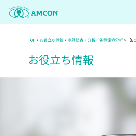
Skip
to
the
content
TOP
>
お役立ち情報
>
水質検査・分析／各種環境分析
>
【B
お役立ち情報