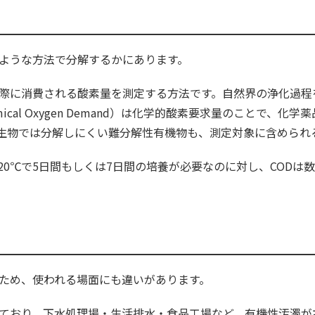
のような方法で分解するかにあります。
る際に消費される酸素量を測定する方法です。自然界の浄化過
ical Oxygen Demand）は化学的酸素要求量のことで
生物では分解しにくい難分解性有機物も、測定対象に含められ
20℃で5日間もしくは7日間の培養が必要なのに対し、COD
るため、使われる場面にも違いがあります。
しており、下水処理場・生活排水・食品工場など、有機性汚濁が