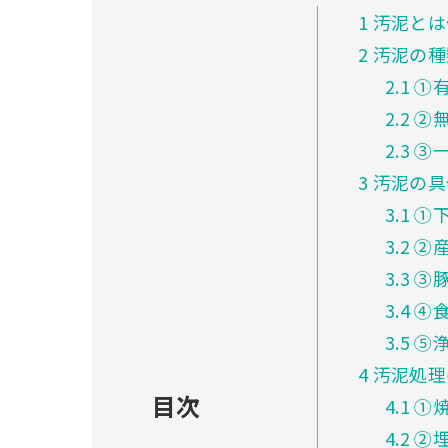
1
汚泥とは
2
汚泥の種
2.1
①
2.2
②
2.3
③一
3
汚泥の具
3.1
①
3.2
②産
3.3
③
3.4
④食
3.5
⑤
4
汚泥処理
目次
4.1
①
4.2
②