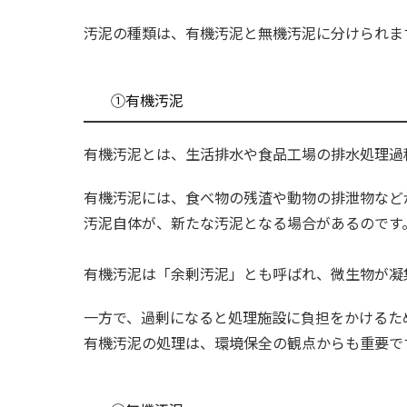
汚泥の種類は、有機汚泥と無機汚泥に分けられま
①有機汚泥
有機汚泥とは、生活排水や食品工場の排水処理過
有機汚泥には、食べ物の残渣や動物の排泄物など
汚泥自体が、新たな汚泥となる場合があるのです
有機汚泥は「余剰汚泥」とも呼ばれ、微生物が凝
一方で、過剰になると処理施設に負担をかけるた
有機汚泥の処理は、環境保全の観点からも重要で