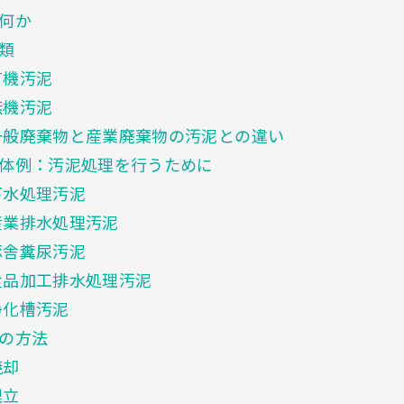
何か
類
有機汚泥
無機汚泥
般廃棄物と産業廃棄物の汚泥との違い
体例：汚泥処理を行うために
下水処理汚泥
業排水処理汚泥
豚舎糞尿汚泥
品加工排水処理汚泥
浄化槽汚泥
の方法
焼却
埋立