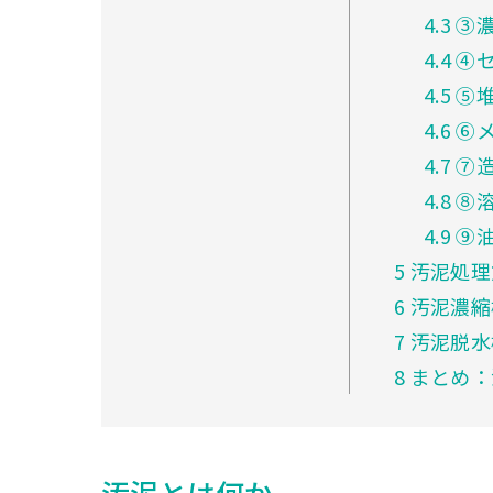
4.3
③
4.4
④セ
4.5
⑤
4.6
⑥
4.7
⑦
4.8
⑧
4.9
⑨
5
汚泥処理
6
汚泥濃縮
7
汚泥脱水
8
まとめ：
汚泥とは何か