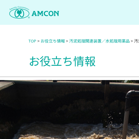
Skip
to
the
content
TOP
>
お役立ち情報
>
汚泥処理関連装置／水処理用薬品
>
汚
お役立ち情報