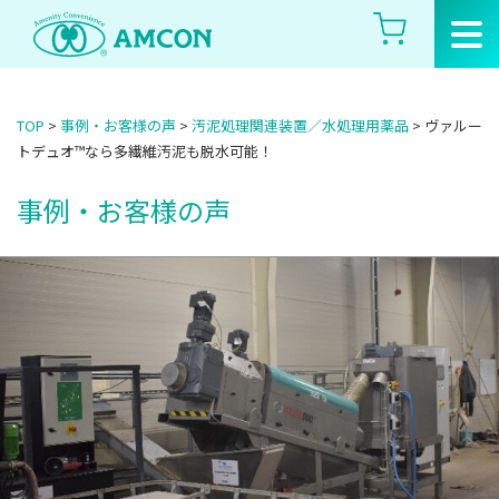
Skip
to
the
content
TOP
>
事例・お客様の声
>
汚泥処理関連装置／水処理用薬品
>
ヴァルー
トデュオ™なら多繊維汚泥も脱水可能！
事例・お客様の声