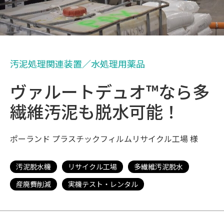
汚泥処理関連装置／水処理用薬品
ヴァルートデュオ™なら多
繊維汚泥も脱水可能！
ポーランド プラスチックフィルムリサイクル工場 様
汚泥脱水機
リサイクル工場
多繊維汚泥脱水
産廃費削減
実機テスト・レンタル