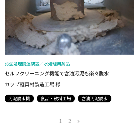
汚泥処理関連装置／水処理用薬品
セルフクリーニング機能で含油汚泥も楽々脱水
カップ麺具材製造工場 様
汚泥脱水機
食品・飲料工場
含油汚泥脱水
1
2
»