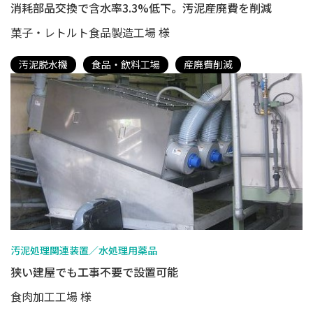
消耗部品交換で含水率3.3%低下。汚泥産廃費を削減
菓子・レトルト食品製造工場 様
汚泥脱水機
食品・飲料工場
産廃費削減
汚泥処理関連装置／水処理用薬品
狭い建屋でも工事不要で設置可能
食肉加工工場 様