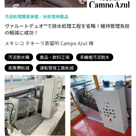
汚泥処理関連装置／水処理用薬品
ヴァルートデュオ™で排水処理工程を省略！維持管理負担
の軽減に成功！
メキシコ テキーラ蒸留所 Campo Azul 様
汚泥脱水機
食品・飲料工場
多繊維汚泥脱水
産廃費削減
運転管理工数削減