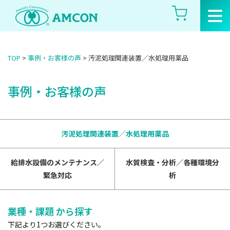
Skip
to
the
content
TOP
>
事例・お客様の声
>
汚泥処理関連装置／水処理用薬品
事例・お客様の声
汚泥処理関連装置／水処理用薬品
給排水設備のメンテナンス／
水質検査・分析／各種環境分
緊急対応
析
業種・課題 から探す
下記より1つお選びください。