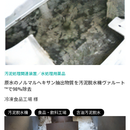
汚泥処理関連装置／水処理用薬品
原水のノルマルヘキサン抽出物質を汚泥脱水機ヴァルート
™で98%除去
冷凍食品工場 様
汚泥脱水機
食品・飲料工場
含油汚泥脱水