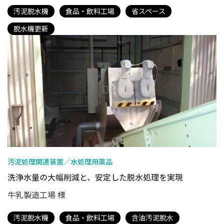
汚泥脱水機
食品・飲料工場
省スペース
脱水機更新
汚泥処理関連装置／水処理用薬品
洗浄水量の大幅削減と、安定した脱水処理を実現
牛乳製造工場 様
汚泥脱水機
食品・飲料工場
含油汚泥脱水