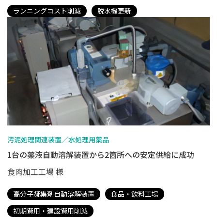
ランニングコスト削減
脱水機更新
汚泥処理関連装置／水処理用薬品
1台の薬液自動溶解装置から2箇所への安定供給に成功
食肉加工工場 様
高分子凝集剤自動溶解装置
食品・飲料工場
初期費用・建設費用削減