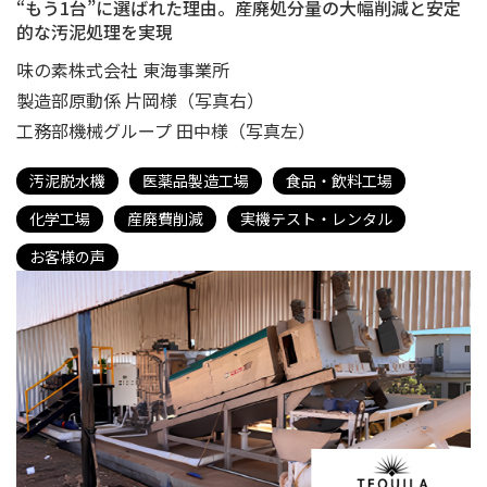
“もう1台”に選ばれた理由。産廃処分量の大幅削減と安定
的な汚泥処理を実現
味の素株式会社 東海事業所
製造部原動係 片岡様（写真右）
工務部機械グループ 田中様（写真左）
汚泥脱水機
医薬品製造工場
食品・飲料工場
化学工場
産廃費削減
実機テスト・レンタル
お客様の声