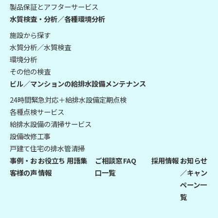
製品保証とアフターサービス
水質検査・分析／各種環境分析
施設から探す
水質分析／水質検査
環境分析
その他の検査
ビル／マンションの給排水設備メンテナンス
24時間緊急対応＋給排水設備定期点検
各種点検サービス
給排水設備の清掃サービス
設備改修工事
戸建て住宅の排水管清掃
事例・お
お役立ち
用語集
ご相談窓
FAQ
採用情報
お知らせ
客様の声
情報
口一覧
／キャン
ペーン一
覧