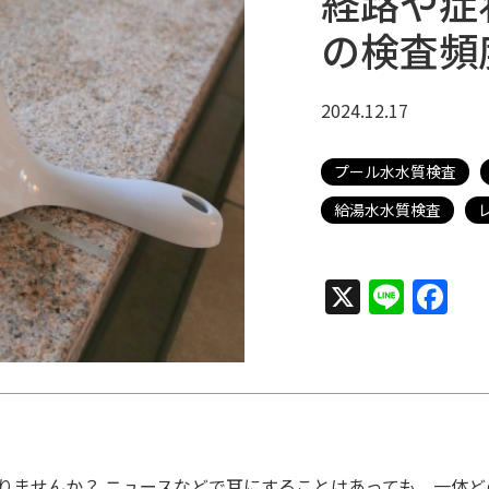
経路や症
の検査頻
2024.12.17
プール水水質検査
給湯水水質検査
X
Line
Fa
りませんか？ ニュースなどで耳にすることはあっても、一体