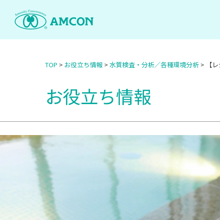
Skip
to
the
content
TOP
>
お役立ち情報
>
水質検査・分析／各種環境分析
>
【レ
お役立ち情報