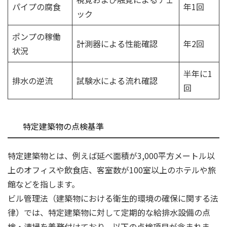
パイプの腐食
年1回
ック
ポンプの稼働
計測器による性能確認
年2回
状況
半年に1
排水の逆流
試験水による流れ確認
回
特定建築物の点検基準
特定建築物とは、例えば延べ面積が3,000平方メートル以
上のオフィスや飲食店、客室数が100室以上のホテルや旅
館などを指します。
ビル管理法（建築物における衛生的環境の確保に関する法
律）では、特定建築物に対して定期的な給排水設備の点
検・清掃を義務付けており、以下の点検項目が含まれま