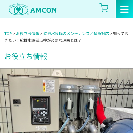
Skip
to
the
content
TOP
>
お役立ち情報
>
給排水設備のメンテナンス／緊急対応
>
知ってお
きたい！給排水設備点検が必要な理由とは？
お役立ち情報