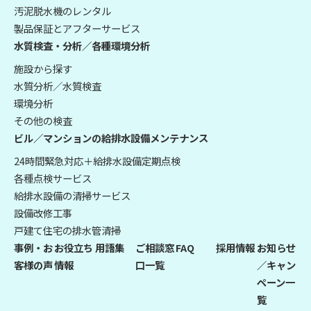
汚泥脱水機のレンタル
製品保証とアフターサービス
水質検査・分析／各種環境分析
施設から探す
水質分析／水質検査
環境分析
その他の検査
ビル／マンションの給排水設備メンテナンス
24時間緊急対応＋給排水設備定期点検
各種点検サービス
給排水設備の清掃サービス
設備改修工事
戸建て住宅の排水管清掃
事例・お
お役立ち
用語集
ご相談窓
FAQ
採用情報
お知らせ
客様の声
情報
口一覧
／キャン
ペーン一
覧