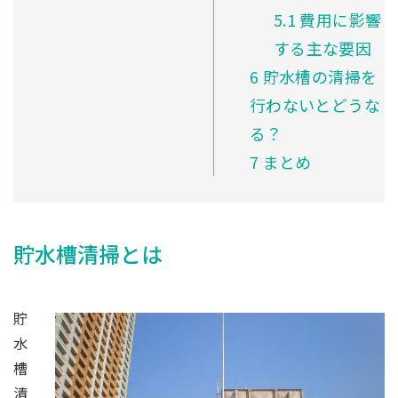
5.1
費用に影響
する主な要因
6
貯水槽の清掃を
行わないとどうな
る？
7
まとめ
貯水槽清掃とは
貯
水
槽
清