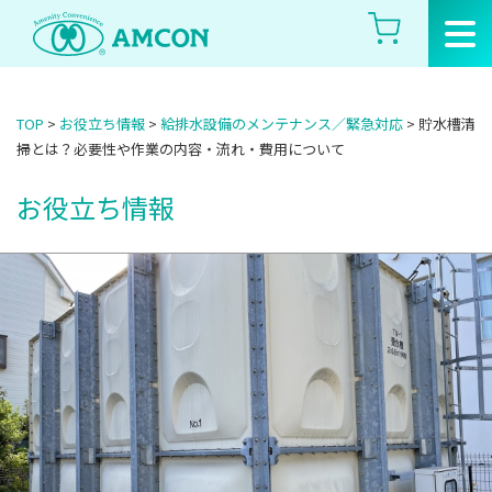
Skip
to
the
content
TOP
>
お役立ち情報
>
給排水設備のメンテナンス／緊急対応
>
貯水槽清
掃とは？必要性や作業の内容・流れ・費用について
お役立ち情報