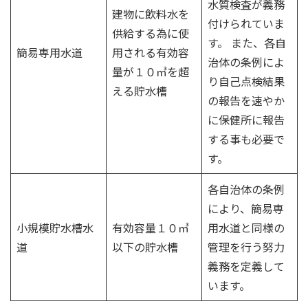
水質検査が義務
建物に飲料水を
付けられていま
供給する為に使
す。 また、各自
簡易専用水道
用される有効容
治体の条例によ
量が１０㎥を超
り自己点検結果
える貯水槽
の報告を速やか
に保健所に報告
する事も必要で
す。
各自治体の条例
により、簡易専
小規模貯水槽水
有効容量１０㎥
用水道と同様の
道
以下の貯水槽
管理を行う努力
義務を定義して
います。