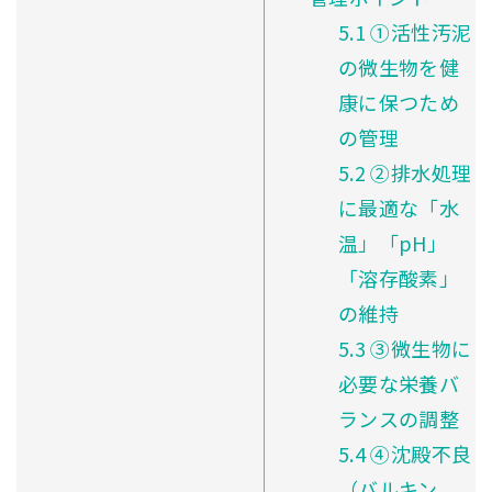
5.1
①活性汚泥
の微生物を健
康に保つため
の管理
5.2
②排水処理
に最適な「水
温」「pH」
「溶存酸素」
の維持
5.3
③微生物に
必要な栄養バ
ランスの調整
5.4
④沈殿不良
（バルキン