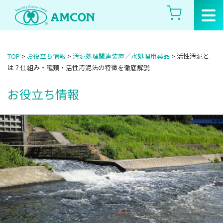
Skip
to
the
content
TOP
>
お役立ち情報
>
汚泥処理関連装置／水処理用薬品
>
活性汚泥と
は？仕組み・種類・活性汚泥法の特徴を徹底解説
お役立ち情報