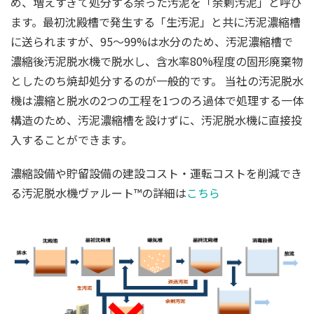
め、増えすぎて処分する余った汚泥を「余剰汚泥」と呼び
ます。最初沈殿槽で発生する「生汚泥」と共に汚泥濃縮槽
に送られますが、95～99%は水分のため、汚泥濃縮槽で
濃縮後汚泥脱水機で脱水し、含水率80%程度の固形廃棄物
としたのち焼却処分するのが一般的です。 当社の汚泥脱水
機は濃縮と脱水の2つの工程を1つのろ過体で処理する一体
構造のため、汚泥濃縮槽を設けずに、汚泥脱水機に直接投
入することができます。
濃縮設備や貯留設備の建設コスト・運転コストを削減でき
る汚泥脱水機ヴァルート™の詳細は
こちら