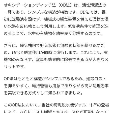
オキシデーションディッチ法（OD法）は、活性汚泥法の
一種であり、シンプルな構造が特徴です。OD法では、最
初に沈殿池を設けず、機械式の曝気装置を備えた環状の浅
い水路を反応槽として利用します。低負荷条件で処理を進
めることで、水中の有機物を効率良く分解するのです。
さらに、曝気槽内で好気状態と無酸素状態を繰り返すた
め、硝化と脱窒作用が同時に進行します。これにより、有
機物のみならず、窒素も効果的に除去できる点が大きなメ
リットです。
OD法はもともと構造がシンプルであるため、建設コスト
を抑えやすく、維持管理も用意でありながら高い処理効率
を実現できる方式として知られてきました。
このOD法において、当社の汚泥脱水機ヴァルート™の登場
により、さらにコスト削減と省スペース化が可能になって