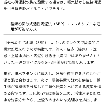
当社の汚泥脱水機を設置する場合は、曝気槽から直接汚泥
を引き抜き脱水することができます。
種類④回分式活性汚泥法（SBR）：フレキシブルな運
用が可能な方式
回分式活性汚泥法（SBR）は、1つのタンク内で段階的に
排水処理を行うのが特徴です。流入・反応（曝気）・沈
殿・上澄水排出・汚泥引き抜き（毎回ではありません）と
いった一連のサイクルを6～8時間かけて繰り返します。
まず、排水をタンクに導入し、好気性微生物を含む活性汚
泥と混ぜ合わせます。次は、曝気装置で酸素を供給し、微
生物が有機物を分解して二酸化炭素と水に変える反応を進
める段階です。反応終了後は曝気を止め、活性汚泥と処理
水を沈殿させたら、上澄みのきれいな処理水を排出しま