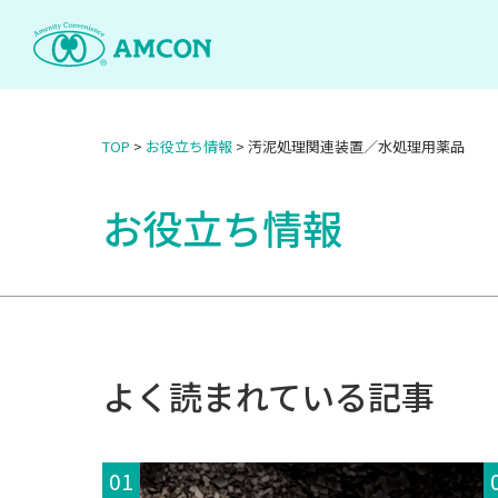
Skip
to
the
content
TOP
>
お役立ち情報
>
汚泥処理関連装置／水処理用薬品
お役立ち情報
よく読まれている記事