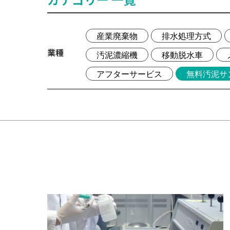
産業廃棄物
排水処理方式
業種
汚泥濃縮機
移動脱水車
アフターサービス
無料汚泥サ