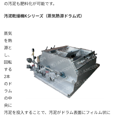
の汚泥も肥料化が可能です。
汚泥乾燥機Kシリーズ（蒸気熱源ドラム式）
蒸気
を熱
源と
し、
回転
する
2本
のド
ラム
の中
央に
汚泥を投入することで、汚泥がドラム表面にフィルム状に