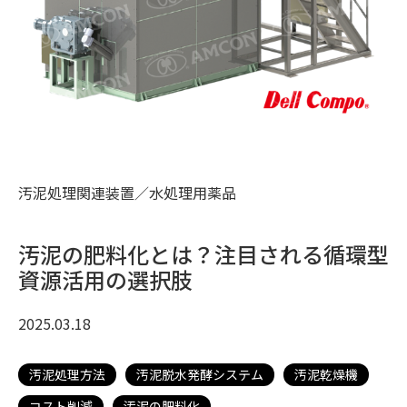
汚泥処理関連装置／水処理用薬品
汚泥の肥料化とは？注目される循環型
資源活用の選択肢
2025.03.18
汚泥処理方法
汚泥脱水発酵システム
汚泥乾燥機
コスト削減
汚泥の肥料化