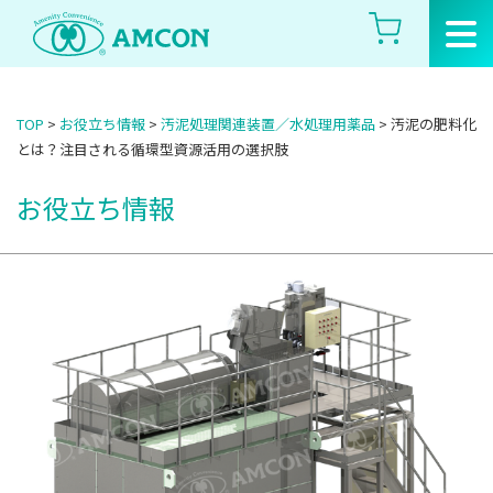
Skip
to
the
content
TOP
>
お役立ち情報
>
汚泥処理関連装置／水処理用薬品
>
汚泥の肥料化
とは？注目される循環型資源活用の選択肢
お役立ち情報