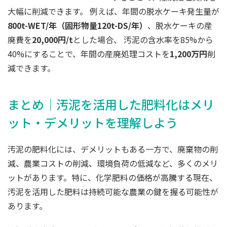
大幅に削減できます。 例えば、年間の脱水ケーキ発生量が
800t-WET/年（固形物量120t-DS/年）
、脱水ケーキの産
廃費を
20,000円/t
とした場合、 汚泥の含水率を85%から
40%にすることで、年間の産廃処理コストを
1,200万円
削
減できます。
まとめ│汚泥を活用した肥料化はメリ
ット・デメリットを理解しよう
汚泥の肥料化には、デメリットもある一方で、廃棄物の削
減、農業コストの削減、環境負荷の低減など、多くのメリ
ットがあります。特に、化学肥料の価格が高騰する現在、
汚泥を活用した肥料は持続可能な農業の鍵を握る可能性が
あります。