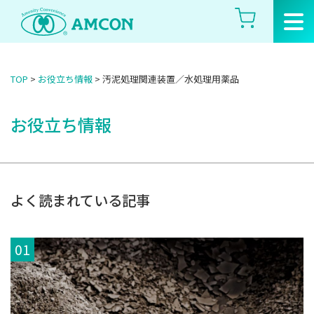
Skip
to
the
content
TOP
>
お役立ち情報
>
汚泥処理関連装置／水処理用薬品
お役立ち情報
よく読まれている記事