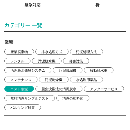
緊急対応
析
カテゴリー 一覧
業種
産業廃棄物
排水処理方式
汚泥処理方法
レンタル
汚泥脱水機
災害対策
汚泥脱水発酵システム
汚泥濃縮機
移動脱水車
メンテナンス
汚泥乾燥機
水処理用薬品
コスト削減
凝集沈殿法の汚泥脱水
アフターサービス
無料汚泥サンプルテスト
汚泥の肥料化
バルキング対策