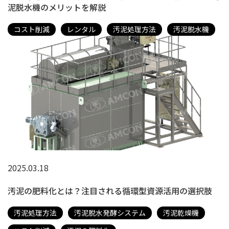
泥脱水機のメリットを解説
コスト削減
レンタル
汚泥処理方法
汚泥脱水機
2025.03.18
汚泥の肥料化とは？注目される循環型資源活用の選択肢
汚泥処理方法
汚泥脱水発酵システム
汚泥乾燥機