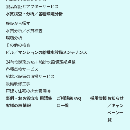
製品保証とアフターサービス
水質検査・分析／各種環境分析
施設から探す
水質分析／水質検査
環境分析
その他の検査
ビル／マンションの給排水設備メンテナンス
24時間緊急対応＋給排水設備定期点検
各種点検サービス
給排水設備の清掃サービス
設備改修工事
戸建て住宅の排水管清掃
事例・お
お役立ち
用語集
ご相談窓
FAQ
採用情報
お知らせ
客様の声
情報
口一覧
／キャン
ペーン一
覧